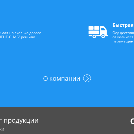
е
Быстрая
мая на сколько дорого
Осуществля
НЕНТ-СНАБ" решили
от количест
перемещения
О компании
г продукции
ки