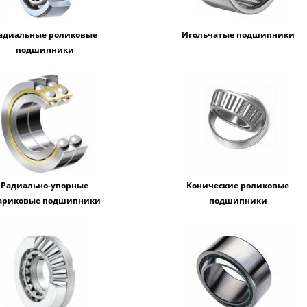
адиальные роликовые
Игольчатые подшипники
подшипники
Радиально-упорные
Конические роликовые
риковые подшипники
подшипники