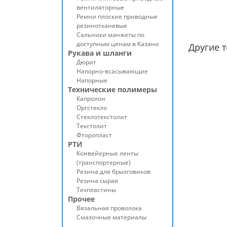
вентиляторные
Ремни плоские приводные
резинотканевые
Сальники манжеты по
доступным ценам в Казани
Другие 
Рукава и шланги
Дюрит
Напорно-всасывающие
Напорные
Технические полимеры
Капролон
Оргстекло
Стеклотекстолит
Текстолит
Фторопласт
РТИ
Конвейерные ленты
(транспортерные)
Резина для брызговиков
Резина сырая
Техпластины
Прочее
Вязальная проволока
Смазочные материалы