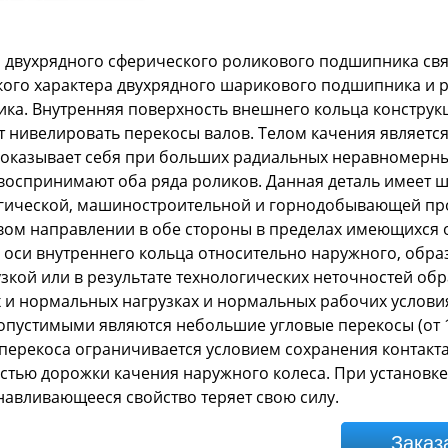
а двухрядного сферического роликового подшипника свя
кого характера двухрядного шарикового подшипника и 
ка. Внутренняя поверхность внешнего кольца конструк
т нивелировать перекосы валов. Телом качения являетс
оказывает себя при больших радиальных неравномерны
 воспринимают оба ряда роликов. Данная деталь имеет 
гической, машиностроительной и горнодобывающей п
евом направлении в обе стороны в пределах имеющихся 
 оси внутреннего кольца относительно наружного, обра
узкой или в результате технологических неточностей об
х и нормальных нагрузках и нормальных рабочих услови
опустимыми являются небольшие угловые перекосы (от 1,
перекоса ограничивается условием сохранения контакта 
стью дорожки качения наружного колеса. При установке
навливающееся свойство теряет свою силу.
Заказ