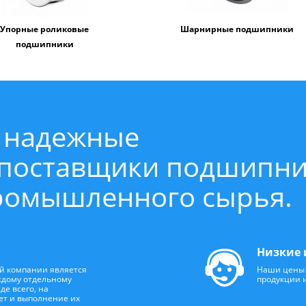
Упорные роликовые
Шарнирные подшипники
подшипники
 надежные
 поставщики подшипн
промышленного сырья.
Низкие 
й компании является
Наши цены 
ждому отдельному
продукции 
де всего, на
чет и выполнение их